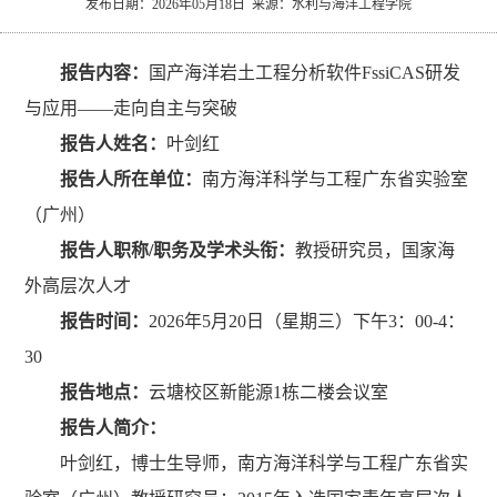
发布日期：2026年05月18日 来源：水利与海洋工程学院
究
文
生
长
报告内容：
国产海洋岩土工程分析软件FssiCAS研发
化
就
理
与应用——走向自主与突破
业
新
报告人姓名：
叶剑红
报告人所在单位：
南方海洋科学与工程广东省实验室
闻
（广州）
报告人职称/职务及学术头衔：
教授研究员，国家海
外高层次人才
报告时间：
2026年5月20日（星期三）下午3：00-4：
30
报告地点：
云塘校区新能源1栋二楼会议室
报告人简介：
叶剑红，博士生导师，南方海洋科学与工程广东省实