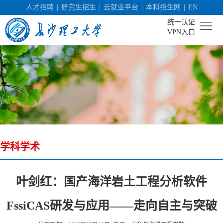
人才招聘
|
研究生招生
|
云就业平台
|
本科招生网
|
EN
统一认证
VPN入口
首
页
学
校
机
概
构
人
况
学科学术
设
才
社
置
培
会
科
叶剑红：国产海洋岩土工程分析软件
养
服
学
校
FssiCAS研发与应用——走向自主与突破
务
研
园
招