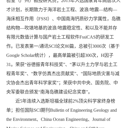
验室（广州）教授研究员；2015年入选国家青年高层次人
才计划，长期致力于海洋岩土工程、波浪/地震—结构—
海床相互作用（FSSI）、中国南海钙质砂力学属性，岛礁
结构物—吹填地基的波浪/地震稳定性、和以及不能并存
有限元数值计算与国产岩土工程软件FssiCAS的研发工
作。已发表第一/通讯SCI论文80篇，总被引3000次（基于
Google Scholar统计），最高单篇被引超300次，H因子
31。荣获“谷德振青年科技奖”、“茅以升土力学与岩土工
程青年奖”、“数字仿真杰出贡献奖”、“国际地质灾害与减
灾协会杰出青年科学家奖”；荣获中共中央、国务院、中
央军委联合颁发“南海岛礁建设纪念奖章”。
近5年连续入选斯坦福全球前2%顶尖科学家终身榜
单；担任国际SCI期刊Bulletin of Engineering Geology and
the Environment、China Ocean Engineering、Journal of