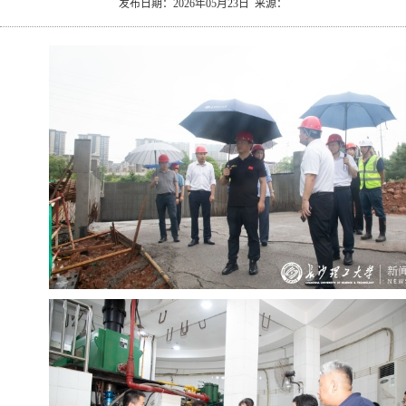
发布日期：2026年05月23日 来源：
究
文
生
长
化
就
理
业
新
闻