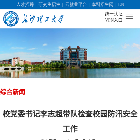
人才招聘
|
研究生招生
|
云就业平台
|
本科招生网
|
EN
统一认证
VPN入口
首
页
学
校
机
概
构
人
况
综合新闻
设
才
社
置
培
会
科
校党委书记李志超带队检查校园防汛安全
养
服
学
校
工作
务
研
园
招