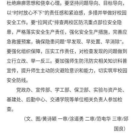
杜绝麻痹思想
和
侥幸心理
。
要坚持问题导向、目标导向，
以
“时时放心不下”的责任感和紧迫感，多措并举做好校园
安全工作。要“拉网式”排查两校区防汛重点部位安全隐
患，严格落实安全生产责任，强化安全生产措施，完善应
急救援预案，确保隐患问题“早发现、早处置、早消除”。
要强化组织保障，压实工作责任，对检查发现的问题做到
立行立改、举一反三。要加强师生防汛防灾相关知识科普
宣传，提升师生主动防灾避险意识和能力，切实筑牢校园
安全防线。
党政办、宣传部、学工部、保卫部、实验与资产处、
基建处、后勤中心、交通学院等单位相关负责人参加检
查。
（文、图
黄诗颖 一审
涂道勇 二审
范电华 三审
邱
/
/
/
/
国良）