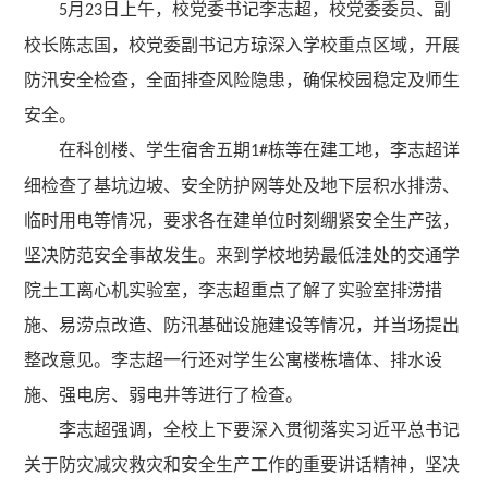
月
日上午，
校党委书记
李志超，校党委委员、副
5
23
校长陈志国，校党委副书记方琼深入学校
重点区域
，
开展
防汛安全检查，全面排查风险隐患，确保校园稳定及师生
安全。
在科创楼、学生宿舍五期
栋
等在建工地，李志超详
1#
细检查了基坑边坡、安全防护网等处及地下层积水排涝、
临时用电等情况，要求各在建单位时刻绷紧安全生产弦，
坚决防范安全事故发生。来到学校地势最低洼处的交通学
院土工离心机实验室，李志超重点了解了实验室排涝措
施、易涝点改造、防汛基础设施建设等情况，并当场提出
整改意见。李志超一行还对
学生公寓楼栋
墙体、排水设
施、强电房、弱电井等进行了检查。
李志超强调
，全校上下
要深入贯彻落实习近平总书记
关于防灾减灾救灾和安全生产工作的重要讲话精神，
坚决