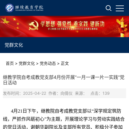
党群文化
首页
>
党群文化
>
党务动态
>
正文
继教学院自考成教党支部4月份开展“一月一课一片一实践”党
日活动
发布时间：2025-04-22 作者：向倩仪 来源： 点击：
139
4月21日下午，继教院自考成教党支部以“深学规定筑防
线，严抓作风砺初心”为主题，开展理论学习与劳动实践结合
的党日活动，谢朝华副院长及支部所有党员、积极分子参加