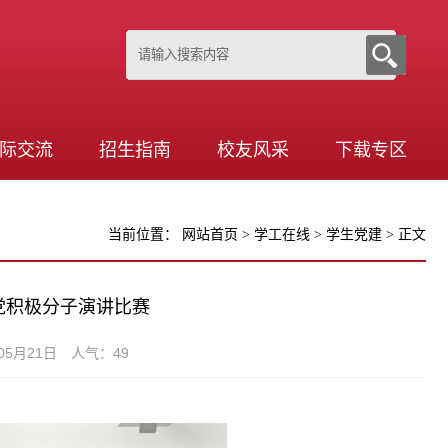
际交流
招生指南
校友风采
下载专区
当前位置：
网站首页
>
学工在线
>
学生党建
> 正文
党积极分子演讲比赛
05月21日 人气：
49