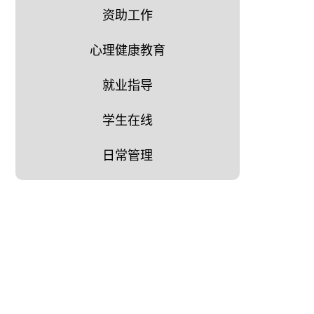
资助工作
心理健康教育
就业指导
学生在线
日常管理