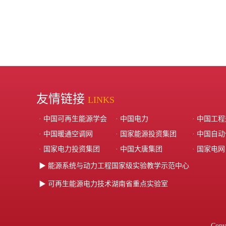
友情链接
LINKS
· 中国可再生能源学会
· 中国电力
· 中国工
· 中国暖通空调网
· 国家能源投资集团‌
· 中国自
· ‌国家电力投资集团‌
· 中国大唐集团‌
· 国家电网
▶ 能源系统与动力工程国家级实验教学示范中心
▶ 可再生能源电力技术湖南省重点实验室
Cop