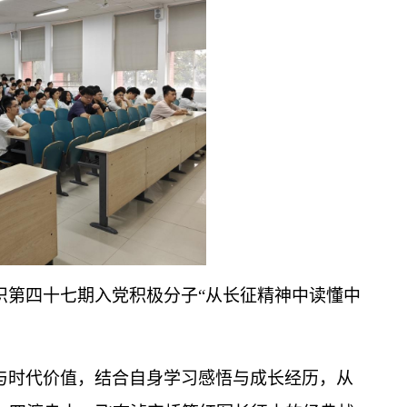
织第四十七期入党积极分子“从长征精神中读懂中
与时代价值，结合自身学习感悟与成长经历，从