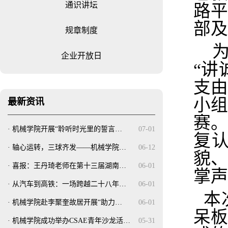
通识讲坛
路
部及
规章制度
企业开放日
“讲
支
小
最新资讯
赛
·
机械学院开展“聆听时光里的誓言…
07-01
复
·
轴心运转，三球齐发——机械学院…
06-12
貌
·
喜报：王丹琦老师在第十三届湖南…
06-01
掌声
·
从汽车到高铁：一场跨越二十八年…
06-01
本
·
机械学院赴李聚奎故居开展“助力…
06-01
呆
·
机械学院成功举办CSAE青年沙龙活…
05-31