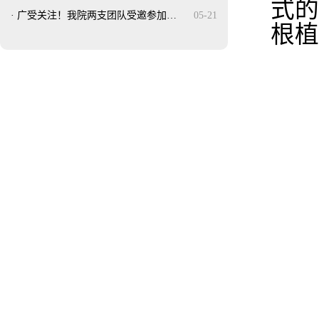
式
·
广受关注！我院两支团队受邀参加…
05-21
根植