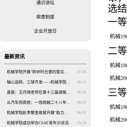
通识讲坛
选结
规章制度
一等
企业开放日
机械19
二等
最新资讯
机械18
·
机械学院开展“聆听时光里的誓言…
07-01
机械20
·
轴心运转，三球齐发——机械学院…
06-12
三等
·
喜报：王丹琦老师在第十三届湖南…
06-01
·
从汽车到高铁：一场跨越二十八年…
06-01
机械18
·
机械学院赴李聚奎故居开展“助力…
06-01
机械20
·
机械学院成功举办CSAE青年沙龙活…
05-31