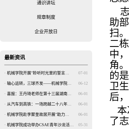
通识讲坛
规章制度
助部
扫。
企业开放日
二栋
中，
最新资讯
角。
的是
·
机械学院开展“聆听时光里的誓言…
07-01
卫生
·
轴心运转，三球齐发——机械学院…
06-12
·
喜报：王丹琦老师在第十三届湖南…
06-01
后，
·
从汽车到高铁：一场跨越二十八年…
06-01
本
·
机械学院赴李聚奎故居开展“助力…
06-01
了志
·
机械学院成功举办CSAE青年沙龙活…
05-31