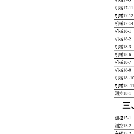
机械17-9
机械17-11
机械17-12
机械17-14
机械18-1
机械18-2
机械18-3
机械18-6
机械18-7
机械18-8
机械18 -1
机械18 -1
测控18-1
三
测控15-1
测控15-2
车辆15-2