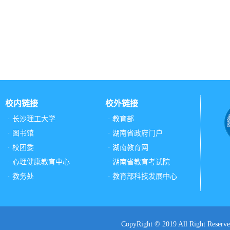
校内链接
校外链接
· 长沙理工大学
· 教育部
· 图书馆
· 湖南省政府门户
· 校团委
· 湖南教育网
· 心理健康教育中心
· 湖南省教育考试院
· 教务处
· 教育部科技发展中心
CopyRight © 2019 All Ri