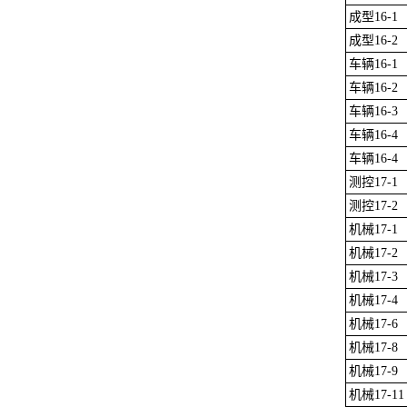
成型16-1
成型16-2
车辆16-1
车辆16-2
车辆16-3
车辆16-4
车辆16-4
测控17-1
测控17-2
机械17-1
机械17-2
机械17-3
机械17-4
机械17-6
机械17-8
机械17-9
机械17-11