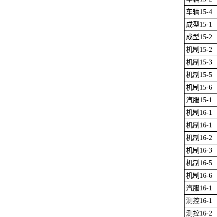
车辆15-4
成型15-1
成型15-2
机制15-2
机制15-3
机制15-5
机制15-6
汽服15-1
机制16-1
机制16-1
机制16-2
机制16-3
机制16-5
机制16-6
汽服16-1
测控16-1
测控16-2