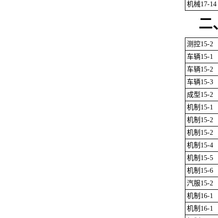
机械17-14
二
测控15-2
车辆15-1
车辆15-2
车辆15-3
成型15-2
机制15-1
机制15-2
机制15-2
机制15-4
机制15-5
机制15-6
汽服15-2
机制16-1
机制16-1