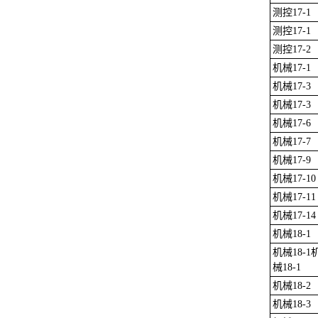
测控17-1
测控17-1
测控17-2
机械17-1
机械17-3
机械17-3
机械17-6
机械17-7
机械17-9
机械17-10
机械17-11
机械17-14
机械18-1
机械18-1
械18-1
机械18-2
机械18-3