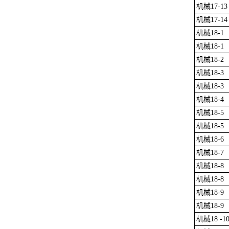
机械17-13
机械17-14
机械18-1
机械18-1
机械18-2
机械18-3
机械18-3
机械18-4
机械18-5
机械18-5
机械18-6
机械18-7
机械18-8
机械18-8
机械18-9
机械18-9
机械18 -1