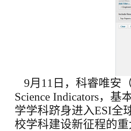
9
月
11
日，科睿唯安
Science Indicat
学
学科
跻身
进入
ESI全
校
学科建设
新征程
的重