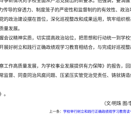
斗争新情况对学校全面从严治党提出的新要求。他强调，要清醒
压力传导的穿透力、制度笼子的严密性和监督制约的有效性、政
党的政治建设摆在首位，深化巡视整改和成果运用，筑牢组织根
质量发展。
握会议精神实质，切实提高政治站位，把思想和行动统一到学校
开展好树立和践行正确政绩观学习教育相结合，与完成好巡视整
察工作高质量发展，为学校事业发展提供有力保障》的报告，回
常监督、同查同治风腐问题、压紧压实管党治党责任、铸就铸造
》。
（文
/明珠 图
上一条：
学校举行树立和践行正确政绩观学习教育读