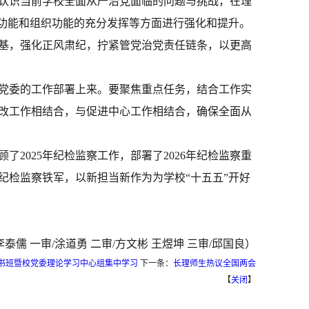
认识当前学校全面从严治党面临的问题与挑战，在理
治功能和组织功能的充分发挥等方面进行强化和提升。
基，强化正风肃纪，拧紧管党治党责任链条，以更高
党委的工作部署上来。要聚焦重点任务，结合工作实
改工作相结合，与促进中心工作相结合，确保全面从
顾了
2025年纪检监察工作，部署了2026年纪检监察重
纪检监察铁军，以新担当新作为为学校“十五五”开好
/李泰儒 一审/涂道勇 二审/方文彬 王煜坤 三审/邱国良）
书班暨校党委理论学习中心组集中学习
下一条：
长理师生热议全国两会
【
关闭
】