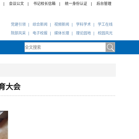
|
会议公文
|
书记校长信箱
|
统一身份认证
|
后台管理
党建引领
|
综合新闻
|
视频新闻
|
学科学术
|
学工在线
院部风采
|
电子校报
|
媒体长理
|
理论园地
|
校园风光
育大会