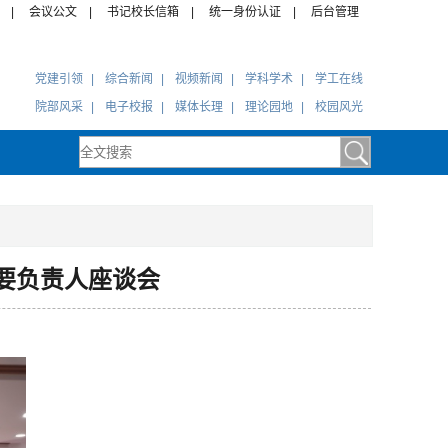
|
会议公文
|
书记校长信箱
|
统一身份认证
|
后台管理
党建引领
|
综合新闻
|
视频新闻
|
学科学术
|
学工在线
院部风采
|
电子校报
|
媒体长理
|
理论园地
|
校园风光
要负责人座谈会