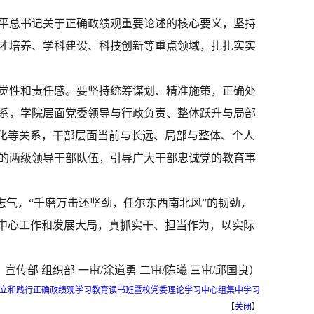
平总书记关于正确政绩观重要论述的核心要义，
坚持
才培养、学科建设、科技创新等重点领域，扎扎实实
觉性和责任感。要坚持统筹谋划、精准施策，正确处
系，学院层面党委领导与行政负责、整体跃升与局部
化等关系，干部层面当前与长远、局部与整体、个人
的两级领导
干部
队伍，引导广大干部忠诚党的教育事
志气，“千磨万击还坚劲，任尔东西南北风”的韧劲，
中心工作和发展大局，真抓实干、担当作为，
以
实际
：宣传部 组织部
一审/涂道勇 二审/陈曦 三审/邱国良）
立和践行正确政绩观学习教育读书班暨校党委理论学习中心组集中学习
【
关闭
】