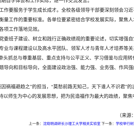
前期自学体会和工作实际，逐一作交流发言。
工作要服务于学生成长成才。全校各级领导干部要深刻领会习近
衡量工作的
重要
标准。各单位要紧密结合学校发展实际，聚焦人
各项工作落地见效。
党委班子建设、树立和践行正确政绩观的重要论述，切实增强自
专业与课程建设以及高水平团队、领军人才与青年人才培养等关
牵头抓总与尊重基层、重点支持与公平正义、学习借鉴与应用转
题导向和目标导向，全面建设政治强、能力强、业务强、作风强
岂因祸福避趋之”的担当，“莫愁前路无知己，天下谁人不识君”的
坚持以师生为中心的发展思想，把为民造福作为最大的政绩，聚焦
（来源
上一条：
沈晓明调研长沙理工大学相关实验室
下一条：
学校举行树