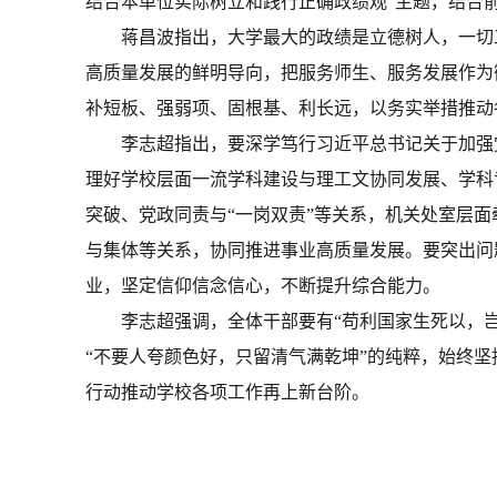
结合本单位实际树立和践行正确政绩观”主题，结合
蒋昌波指出，大学最大的政绩是立德树人，一切
高质量发展的鲜明导向，
把服务师生、服务发展作为
补短板、强弱项、固根基
、利长远
，
以务实举措推动
李志超
指出
，要深学笃行习近平总书记关于加强
理好学校层面一流学科建设与理工文协同发展、学科
突破、党政同责与
“
一岗双责
”
等关系，机关处室层面
与集体等关系
，协同推进事业高质量发展
。要突出问
业，坚定信仰信念信心，
不断提升综合能力
。
李志超强调，全体干部要有
“苟利国家生死以，
“不要人夸颜色好，只留清气满乾坤”的纯粹，始终
行动
推动学校
各项工作再上新台阶。