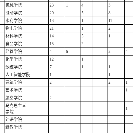
机械学院
23
1
4
3
能动学院
20
5
8
水利学院
13
1
11
物电学院
21
1
2
材料学院
14
5
1
食品学院
15
2
经管学院
4
6
2
4
化学学院
12
1
数统学院
7
1
1
人工智能学院
1
1
建筑学院
2
2
1
艺术学院
1
航空学院
2
马克思主义
1
学院
外语学院
继教学院