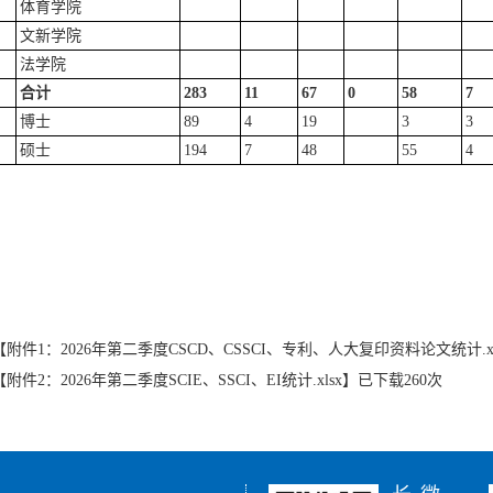
体育学院
文新学院
法学院
合计
283
11
67
0
58
7
博士
89
4
19
3
3
硕士
194
7
48
55
4
【
附件1：2026年第二季度CSCD、CSSCI、专利、人大复印资料论文统计.xl
【
附件2：2026年第二季度SCIE、SSCI、EI统计.xlsx
】已下载
260
次