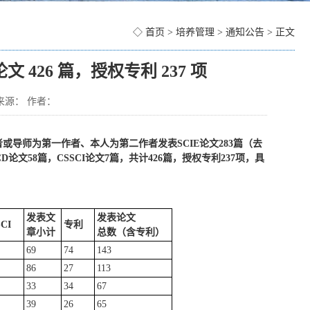
◇
首页
>
培养管理
>
通知公告
> 正文
426 篇，授权专利 237 项
 来源： 作者：
或导师为第一作者、本人为第二作者发表SCIE论文283篇（去
D论文58篇，CSSCI论文7篇，共计426篇，授权专利237项，具
发表文
发表论文
CI
专利
章小计
总数
（含专利）
69
74
143
86
27
113
33
34
67
39
26
65