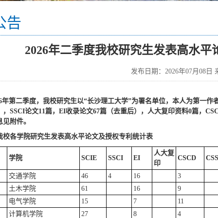
公告
2026年二季度我校研究生发表高水平论文 
发布日期：2026年07月08日
26年第二季度，我校研究生以“长沙理工大学”为署名单位，本人为第一作者
，SSCI论文11篇，EI收录论文67篇（去重后），人大复印资料0篇，CSC
息见附件。
我校各学院研究生
发表高水平论文及
授权
专利统计表
人大复
学院
SCIE
SSCI
EI
CSCD
CSS
印
交通学院
46
4
16
3
土木学院
61
16
9
电气学院
15
7
11
计算机学院
27
8
4