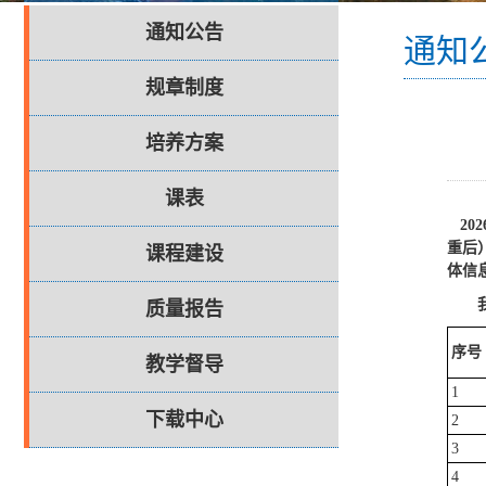
通知公告
通知
规章制度
培养方案
课表
20
重后）
课程建设
体信
质量报告
序
号
教学督导
1
下载中心
2
3
4