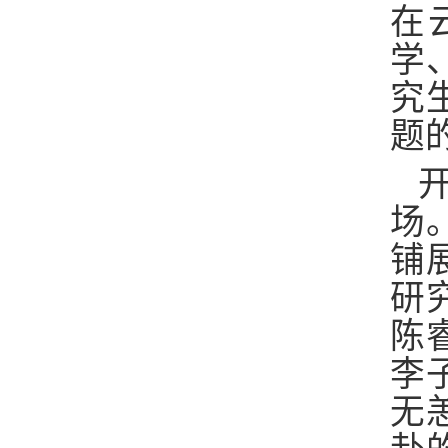
在
学
究
题
场
铺
研
陈
李
无