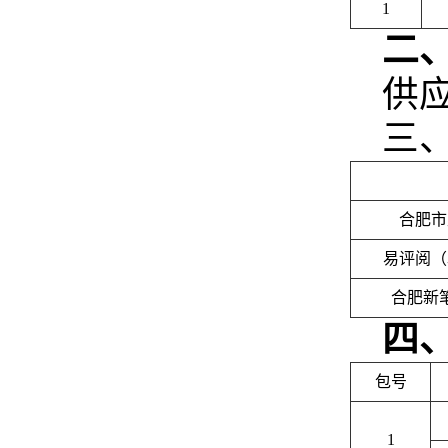
1
二
供
三
合肥市
易评阅（
合肥新
四
包号
1