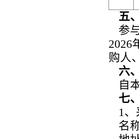
五
参
202
购人
六
自
七
1
名