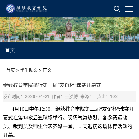
首页
首页
>
学生动态
>
正文
继续教育学院举行第三届“友谊杯”球赛开幕式
发布时间：2026-04-21 作者：王泓博 来源： 点击：
102
4月16日中午12:30，继续教育学院第三届“友谊杯”球赛开
幕式在第14教后篮球场举行。现场气氛热烈，各参赛运动
员、裁判员及师生代表齐聚一堂，共同迎接这场体育活动的
开幕。