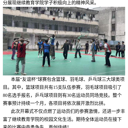
分展现继续教育学院学子积极向上的精神风采。
本届“友谊杯”球赛包含篮球、羽毛球、乒乓球三大球类项
目。其中，篮球项目共有15支队伍参赛，羽毛球项目吸引了
80名选手报名，乒乓球项目则有30名运动员同场竞技。整个
赛事预计持续一个月，各项目将依次展开激烈比拼。
此次开幕式不仅点燃了运动员们的参赛激情，还进一步丰
富了继续教育学院的校园文化生活。期待全体运动员在接下
来的比赛中奋勇争先，再创佳绩！