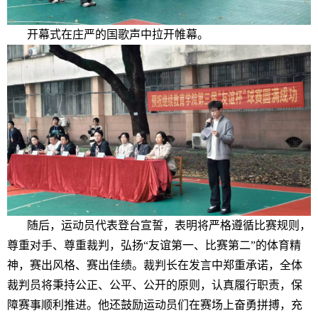
开幕式在庄严的国歌声中拉开帷幕。
随后，运动员代表登台宣誓，表明将严格遵循比赛规则，
尊重对手、尊重裁判，弘扬“友谊第一、比赛第二”的体育精
神，赛出风格、赛出佳绩。裁判长在发言中郑重承诺，全体
裁判员将秉持公正、公平、公开的原则，认真履行职责，保
障赛事顺利推进。他还鼓励运动员们在赛场上奋勇拼搏，充