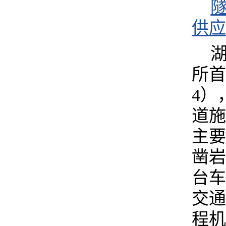
供应商
所首
4）
道施
主要
凿岩
台车
交通
程机