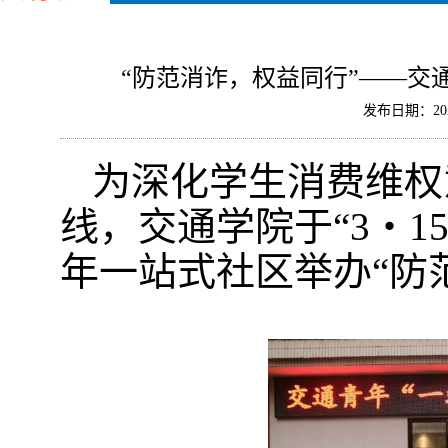
“防范消诈，权益同行”——交通
发布日期：202
为深化学生消费维权
线，交通学院于“3・1
年一站式社区举办“防