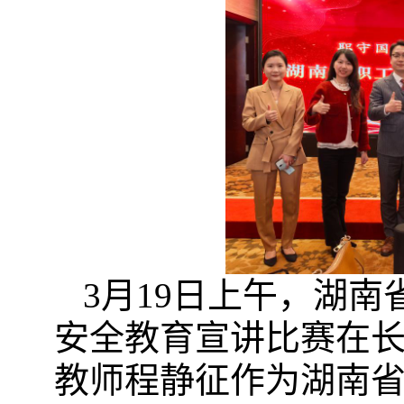
3
月
19
日上午，湖南
安全教育宣讲比赛在
教师程静征作为湖南