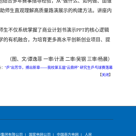
他结合多年赛事指导经验，从“做什么、如何做、由谁
帮助师生直观理解高质量路演展示的构建方法。讲座内
师生不仅系统掌握了商业计划书演示PPT的核心逻辑
教学的有机融合，为培育更多高水平创新创业项目、提
（图、文/谭逸菲 一审/计潇 二审/吴钢 三审/杨晨）
条：
“乒”出芳华，搏出新章——我校第五届“云鼎杯” 研究生乒乓球赛落幕
【
关闭
】
设集团有限公司
|
国家电网公司
|
中国南方电网
|
人民