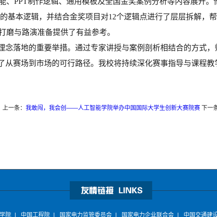
能、PPT制作逻辑、通用模板及全国金奖案例分析等内容展开。
T的基本逻辑，并结合金奖项目对12个逻辑点进行了层层拆解，
打磨与路演准备提供了有益参考。
”理念落地的重要举措。通过专家讲授与案例剖析相结合的方式，
到了从赛场到市场的可行路径。我校将持续深化赛事指导与课程
上一条：
我敢闯，我会创——人工智能学院举办中国国际大学生创新大赛院赛
下一
学院
|
中国工程院
|
国家电力监管委员会
|
国家电力企业联合会
|
中国交通建