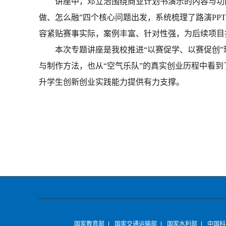
讲座中，邓立治围绕商业计划书演示的内容与功
做、怎么融”四个核心问题出发，系统梳理了路演PP
容紧贴赛事实际，案例丰富、针对性强，为后续项目
本次专题讲座是我校推进“以赛促学、以赛促创
与制作方法，也从“空气乐队”的真实创业历程中看
升学生创新创业实践能力提供有力支撑。
国家教育部
|
国家交通运输部
|
国家水利部
|
中国科