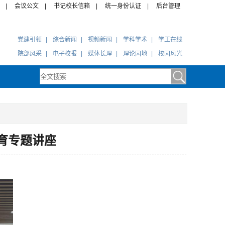
|
会议公文
|
书记校长信箱
|
统一身份认证
|
后台管理
党建引领
|
综合新闻
|
视频新闻
|
学科学术
|
学工在线
院部风采
|
电子校报
|
媒体长理
|
理论园地
|
校园风光
育专题讲座