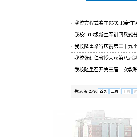
我校方程式赛车FNX-13新
·
我校2013级新生军训阅兵式
·
我校隆重举行庆祝第二十九
·
我校张建仁教授荣获第八届
·
我校隆重召开第三届二次教
·
共195条 20/20
首页
上页
下页