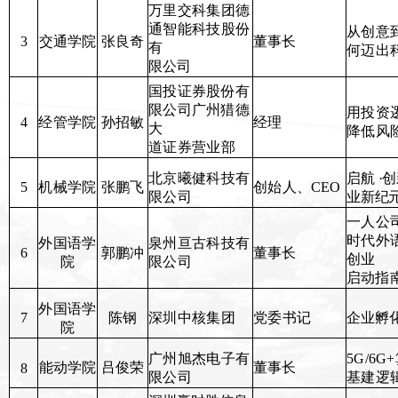
万里交科集团德
通智能科技股份
从创意
交通学院
张良奇
董事长
3
有
何迈出
限公司
国投证券股份有
限公司广州猎德
用投资
经管学院
孙招敏
经理
4
大
降低风
道证券营业部
启航
·
北京曦健科技有
张鹏飞
创始人、
CEO
机械学院
5
业新纪
限公司
一人公
时代外
外国语学
泉州亘古科技有
郭鹏冲
董事长
6
创业
院
限公司
启动指
外国语学
陈钢
深圳中核集团
党委书记
企业孵
7
院
广州旭杰电子有
5G/6G
能动学院
吕俊荣
董事长
8
限公司
基建逻