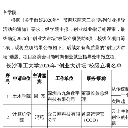
各学院
：
根据《关于做好2026年“一节两坛两营三会”系列创业指导
活动的通知》要求，经学院申报，创业就业指导处评审，最
终确定2026年“创业大讲坛”校级立项资助
8
项，校级立项自筹
1项，现将立项结果公布如下。后续如有高质量的“
创业大讲
坛
”选题
、项目路演会
可随时向创业就业指导处申报立项。
长沙理工大学2026年“创业大讲坛”校级立项名单
序
主讲嘉
工作单位
申请单位
职务/职称
号
宾
从传统
深圳市九象数字
董事长兼总经
——一
土木学院
周
亮
1
科技有限公司
理
次跨越
云上生
计算机学
众云网科技有限
首席运营官
冯苑
创业的
2
院
公司
（
COO
）
辑