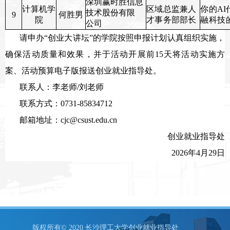
深圳赢时胜信息
计算机学
区域总监兼人
你的
AI
技术股份有限
9
何胜男
院
才事务部部长
融科技
公司
请
申办“创业大讲坛”
的学院按照申报计划认真组织实施，
确保活动质量和效果，并于活动开展前
15
天将活动实施方
案、活动预算电子版报送创业就业指导处。
联系人：
李老师/刘老师
联系方式：0731-85834712
邮箱地址：
cjc@csust.edu.cn
创业就业指导处
202
6
年4月
29
日
版权所有© 2020 长沙理工大学创业就业指导处