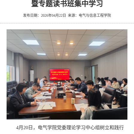
暨专题读书班集中学习
究
文
生
长
发布日期：2026年04月22日 来源：电气与信息工程学院
化
就
理
业
新
闻
4月20日，电气
学院
党委理论学习中心组
树立和践行