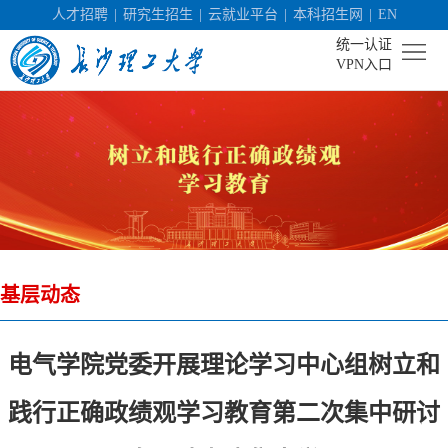
人才招聘
|
研究生招生
|
云就业平台
|
本科招生网
|
EN
统一认证
VPN入口
首
页
学
校
机
概
构
人
况
基层动态
设
才
社
置
培
会
科
电气学院党委开展理论学习中心组树立和
养
服
学
校
践行正确政绩观学习教育第二次集中研讨
务
研
园
招