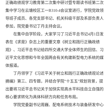
正确政绩观学习教育
第二次集中研讨暨
专题读书班
第二次
集中学习在云塘校区工一
B310-4会议室进行，学院党政领
导班子成员、各党支部书记、机关科级干部及系部负责人
参加，院党委书记丁丹主持会议。
在集中自学阶段，大家学习了
习近平总书记
4月1日发
表在《求是》杂志上的重要文章《树立和践行正确政绩
观》、习近平总书记给四所交通大学全体师生的回信、习
近平文化思想和今年全国两会有关构建新型电力系统的媒
体报道。
丁丹领学了《习近平关于树立和践行正确政绩观论述
摘编》第三、四专题，并
结合
学院
“十五五”规划
背景，提
出要将习近平总书记关于
‌加快实现高水平科技自立自强‌的
核心要求转化为具体科研方向和任务布局。
学院党委副书记周巍、配电系统技术与装备研发中心