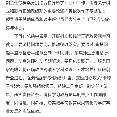
副主任徐梓桑分别结合自身所学专业和工作，围绕关于树
立和践行正确政绩观的重要论述内容依次作了专题发言，
领导班子其他成员和读书班学员代表分享了自己的学习心
得与体会。
丁丹在总结中表示，开展树立和践行正确政绩观学习
教育，要
‌坚持问题导向，推动整改落实
，
要
通过
“查摆问
题—整改整治—建章立制”闭环机制，聚焦师生急难愁盼
问题，动真碰硬推动
问题
解决
；
要
‌强化实践导向，服务国
家战略
，
将正确政绩观融入学科建设、人才培养和科研创
新全过程，强调
“显绩”与“隐绩”并重，鼓励潜心攻关“卡脖
子”技术
；
要
‌加强组织领导，组建工作专班，制定任务清
单，压实责任链条，确保学习教育与年度重点工作同部
署、同推进、同考核
，
切实把学习
教育
成果转化为
学院事
业发展
的实际成效。