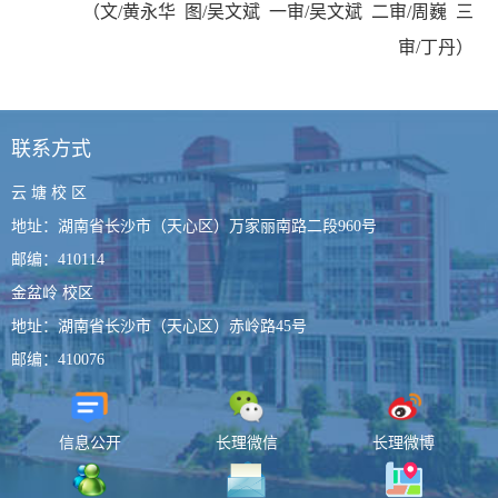
（
文
/黄永华 图/吴文斌 一审/吴文斌 二审/周巍 三
审/丁丹）
联系方式
云 塘 校 区
地址：湖南省长沙市（天心区）万家丽南路二段960号
邮编：410114
金盆岭 校区
地址：湖南省长沙市（天心区）赤岭路45号
邮编：410076
信息公开
长理微信
长理微博