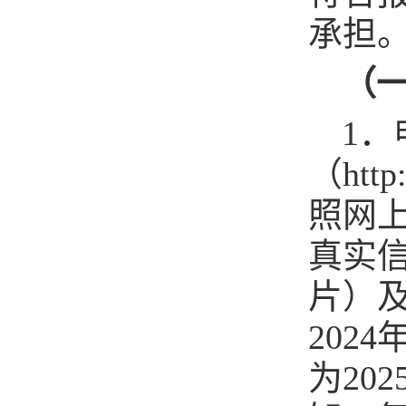
承担
（
1．
（htt
照网
真实
片）
202
为20