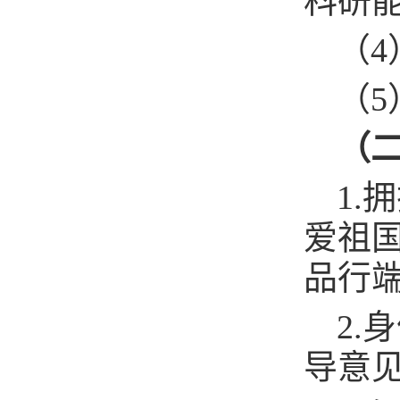
科研
（
（
（
1
爱祖
品行
2
导意