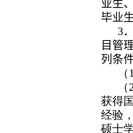
业生
毕业
3
目管
列条
（
（
获得
经验
硕士