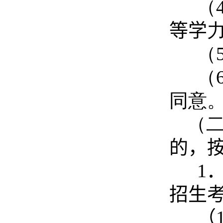
（
等学
（
（
同意
（
的，
1
招生
（