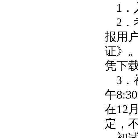
1
2．
报用
证》
凭下
3．
午8:3
在12
定，不