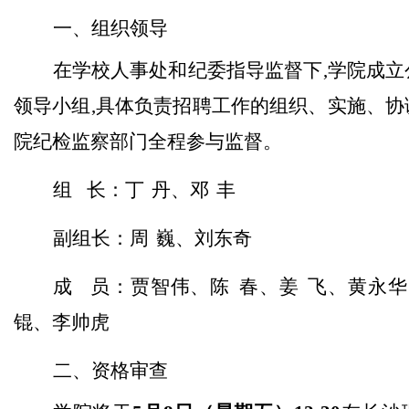
一、组织领导
在学校人事处和纪委指导监督下,学院成立
领导小组,具体负责招聘工作的组织、实施、协
院纪检监察部门全程参与监督。
组
长：丁
丹
、
邓
丰
副组长：周
巍
、
刘东奇
成
员：贾智伟、陈
春、姜
飞、黄永华
锟、李帅虎
二、资格审查