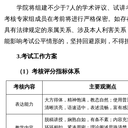
学院将组建不少于7人的学术评议、试讲
考核专家组成员在考前将进行严格保密。
如存
具有法律规定的亲属关系、涉及本人利害关系
能影响考试公平情形的，坚持回避原则，不得
3.考试工作方案
（1）考核评分指标体系
考核内容
主要观测点
大方得体，精神饱满，教态自然；使用普
表达能力
清晰洪亮，语速适中，表述流畅，富有感
脱稿讲授，娴熟自如，有条不紊；内容充
环环相扣，紧凑周密；理论阐述思路清楚
教学内容