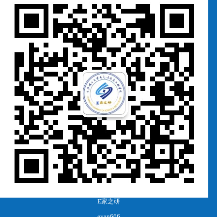
E家之研
eyan666