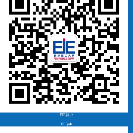
EIE就业
EIEjob