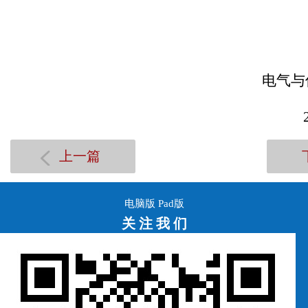
电气与
上一篇
电脑版
Pad版
关 注 我 们