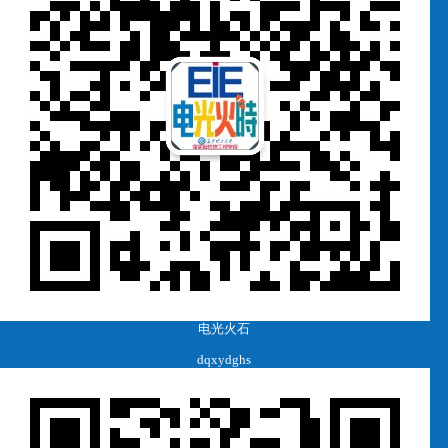
电光火石
dqxydghs