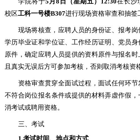
学院将于
5
月
8
日（星期
五
）
12
:30
在长沙
校区
工科一号楼B307
进行现场资格审查和抽签
现场将核查，应聘人员的身份证、报考岗
学历毕业证和学位证、工作经历证明、党员身
原件，确定应聘人员提供的资料原件与报名时
且真实无误后方可参加考核，否则取消考核资
资格审查贯穿全面试过程，面试任何环节
不符合岗位报名条件或提供的材料弄虚作假，
消考试或聘用资格。
三、考试
1.考试时间、地点和方式