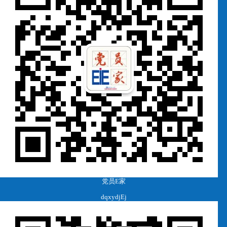
党员E家
dqxydjEj