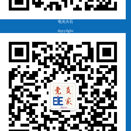
电光火石
dqxydghs