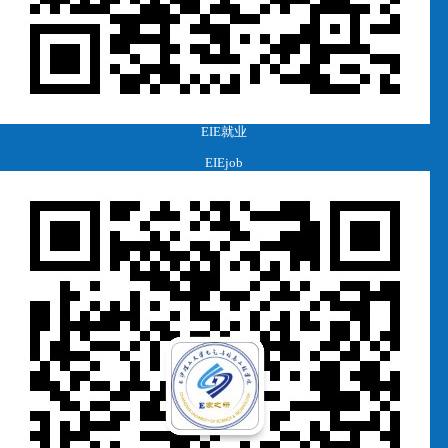
EIE就业
EIEjob