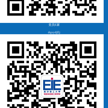
党员E家
dqxydjEj