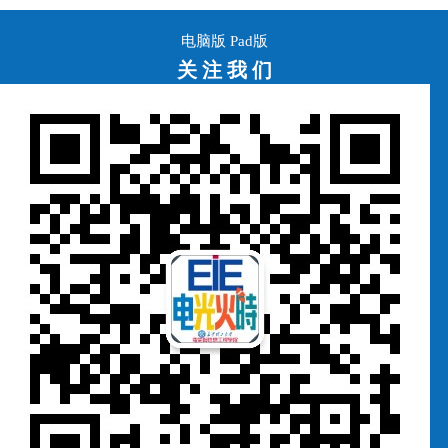
电脑版
Pad版
关 注 我 们