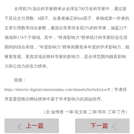
全球前
2%顶尖科学家榜单从全球近700万名科学家中，通过基
于其论文引用数、h因子、合著者修正的hm因子、单独或第一作者的
文章引用数等综合参数，遴选出世界排名前2%的科学家，涵盖22个
领域和174个子领域。其中，“终身影响力”榜单统计科学家职业生涯
期间的综合表现，“年度影响力”榜单则聚焦本年度的学术影响力，能
够更客观、更真实地反映科学家的影响力，是全球范围内颇具影响
力和公信力的实力榜单。
链接：
https://elsevier.digitalcommonsdata.com/datasets/btchxktzyw/8；学者排
序是爱思唯尔网站榜单中基于学术影响力的原始排序。
（文
/
金维香
一审/
吴文斌
二审/
邓丰
三审/
丁丹
）
上一篇
下一篇