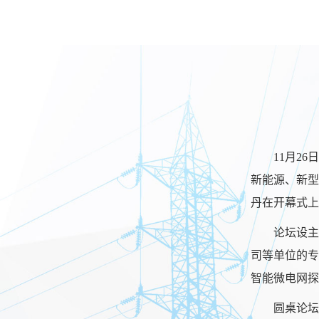
11月2
新能源、新型
丹
在
开幕
式上
论坛
设主
司等单位的专
智能微电网探
圆桌论坛