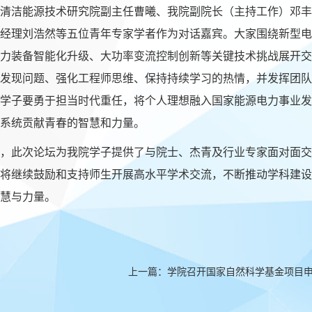
清洁能源技术研究院副主任曹曦、我院副院长
（
主持工作）
邓丰
经理刘浩然
等
五位青年
专家学者
作为对话嘉宾。
大家
围绕新型电
力装备智能化升级、大功率变流控制创新等关键技术挑战展开交
发现问题、强化工程师思维、保持持续学习的热情，并发挥团队
学子要勇于担当时代重任，将个人理想融入国家能源电力事业发
系统贡献青春的智慧和力量。
，
此次论坛为我院学子提供了与院士、杰青及行业专家面对面交
将继续鼓励和支持师生
开展
高水平学术交流，不断推动学科建设
慧与力量。
上一篇：
学院召开国家自然科学基金项目