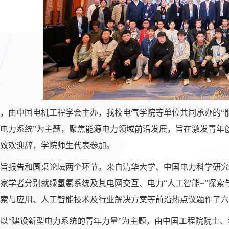
6日，由中国电机工程学会主办
，
我校电气学院
等单位
共同
承办的
“
电力系统”为主题，聚焦能源电力领域前沿发展，旨在激发青年
致
欢迎
辞
，
学院师生代表参加。
旨报告和
圆桌论坛
两个环节。来自
清华大学、中国电力科学研究
家学者分别就绿氢氨系统及其电网交互、电力
“人工智能+”探
索与应用、人工智能技术及行业解决方案等前沿热点议题作了六
以
“建设新型电力系统的青年力量”为主题，由中国工程院院士