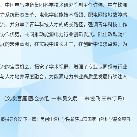
、中国电气装备集团科学技术研究院副主任许伟、中车株洲
力系统形态变革、电化学储能技术瓶颈、配电网接地故障感
流，并分享了青年科技人才的成长路径，强调青年科技工作
协作优势，共同推动能源电力行业创新发展。陆佳政勉励广
展的宏伟蓝图，在实践中增长才干，在创新中追求卓越，为
流的宝贵机会，拓宽了学术视野，增强了专业认同感与行业
与人才培养深度融合，为能源电力事业高质量发展持续注入
（文
/樊喜雁
图
/
会务组
一审
/
吴文斌
二审
/姜飞
三审
/丁丹）
申报指导会议
下一篇：
再创佳绩！学院斩获13项国家自然科学基金项目