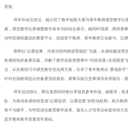
答疑
。
邓丰作动员讲话。
她
介绍了教学创新大赛与青年教师课堂教学比
索，
课堂教学比赛
侧重教学基本功的综合展示
。
她
同时强调，两类赛
动学院课程建设的重要平台，鼓励骨干教师
、
青年教师
主动参与、以
蔡晔
以
“
以赛促教
，
淬真功协同精进育能匠
”
为题，
从课程建设理
析课程组的备赛实践，详解了教学创新类赛事中
“内容深度+呈现精度
点，从应赛技巧与课堂教学优化两方面，分享了青年教师从“赛场新手”
针对在场教师提出的备赛流程规划、赛事实操注意事项等各类疑问，
邓丰总结
指出，
两位
老
师的经验
分享很具参考
价值
。
她
要求
，
各
队
，
为推动各课程组形成
“以赛促研、以赛促教”的联动机制，助力教
骨干
与能手
，
为学院深化教育教学改革、落实人才培养目标提供
有力
提升整体教学质量筑牢基础
。