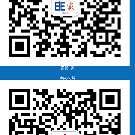
党员E家
dqxydjEj