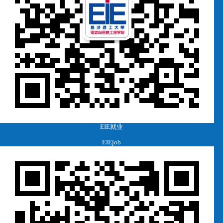
EIE就业
EIEjob