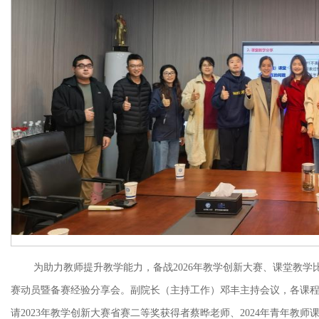
为助力教师提升教学能力
，
备战
2026年教学创新大赛、课堂教学
赛动员暨备赛经验分享会。
副
院长
（
主持工作）
邓丰主持会议，各课
请
2023年教学创新大赛省赛
二
等奖获得者蔡晔
老师
、
2024年青年教