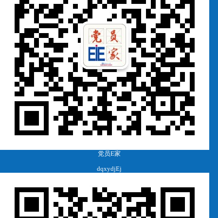
党员E家
dqxydjEj