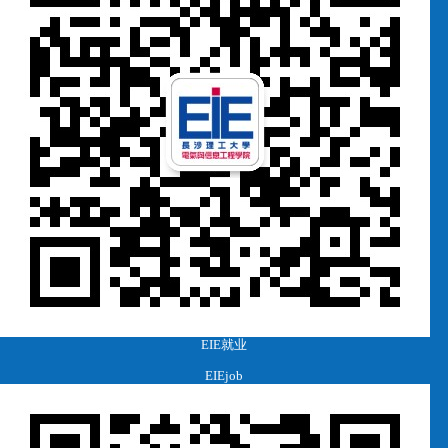
EIE就业
EIEjob