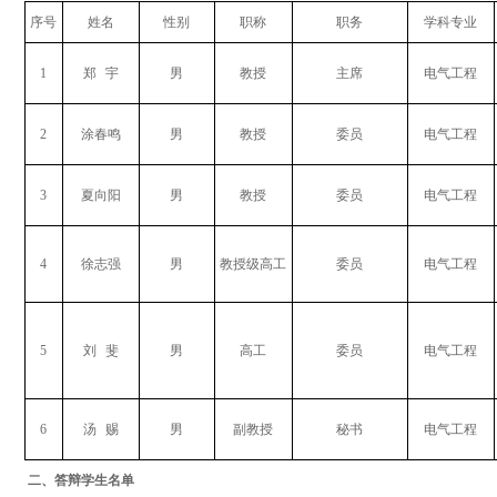
序号
姓名
性别
职称
职务
学科专业
1
郑
宇
男
教授
主席
电气工程
2
涂春鸣
男
教授
委员
电气工程
3
夏向阳
男
教授
委员
电气工程
4
徐志强
男
教授
级高工
委员
电气工程
5
刘
斐
男
高工
委员
电气工程
6
汤
赐
男
副
教授
秘书
电气工程
二、答辩学生名单