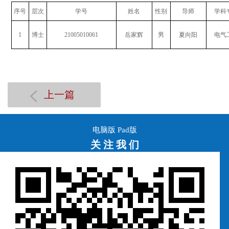
序号
层次
学号
姓名
性别
导师
学科
1
博士
21005010061
岳家辉
男
夏向阳
电气
上一篇
电脑版
Pad版
关 注 我 们