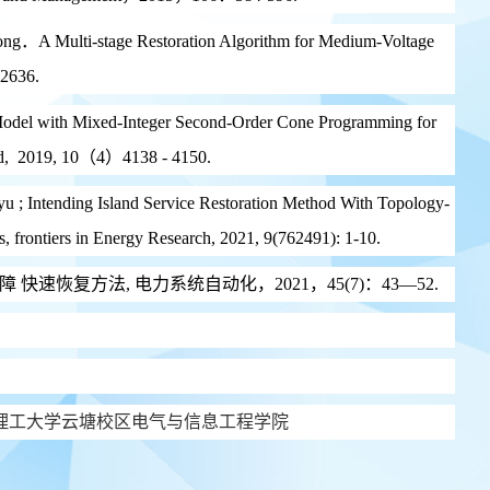
ong．A Multi-stage Restoration Algorithm for Medium-Voltage
-2636.
n Model with Mixed-Integer Second-Order Cone Programming for
Grid, 2019, 10（4）4138 - 4150.
 ; Intending Island Service Restoration Method With Topology-
s, frontiers in Energy Research, 2021, 9(762491): 1-10
.
恢复方法, 电力系统自动化，2021，45(7)：43—52.
理工大学云塘校区电气与信息工程学院