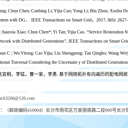
ang; Chun Chen; Canbing Li; Yijia Cao; Yong Li; Bin Zhou; Xuzhu D
System with DG． IEEE Transactions on Smart Grid，2017, 8(6): 2627
; Juanxia Xiao; Chun Chen*; Yi Tan; Yijia Cao. “Service Restoratio
etwork with Distributed Generations”, IEEE Transactions on Smart 
un C ; Wu Yitong; Cao Yijia; Liu Shengpeng; Tan Qingbo; Wang Weiyu
ional Traversal Considering the Uncertaint y of Distributed Generation
，吴宜桐，李锰，曹一家，李勇. 基于网络拓扑有向遍历的配电网故障 快速
hch3266@126.com
：（邮政编码
410004）长沙市雨花区万家丽南路二段960号
长沙