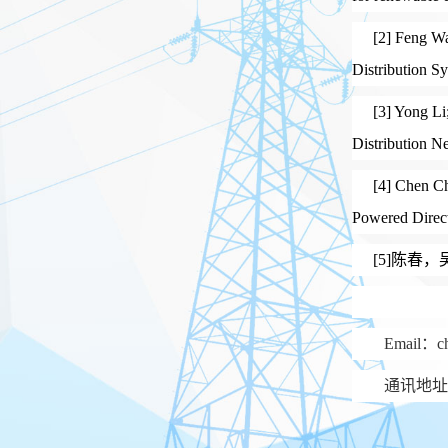
[2] Feng W
Distribution 
[3] Yong Li
Distribution N
[4]
Chen Ch
Powered Direct
[5]陈春
Email：c
通讯地址