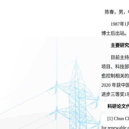
陈春，男，
1987
博士后出站。
主要研究
目前主持国
项目、科技部
愈控制相关的 
2020 年获
进步三等奖1
科研论文
[1] Chun C
for renewable