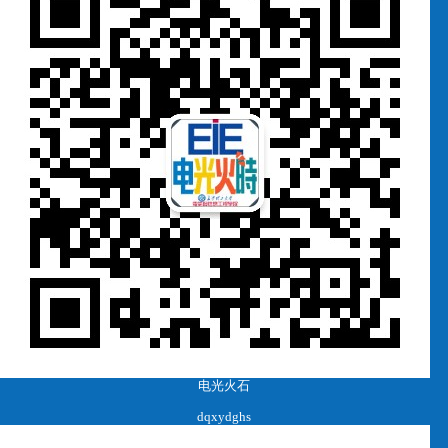
电光火石
dqxydghs