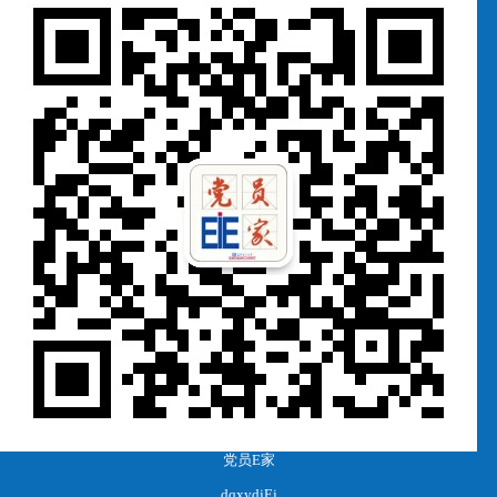
党员E家
dqxydjEj