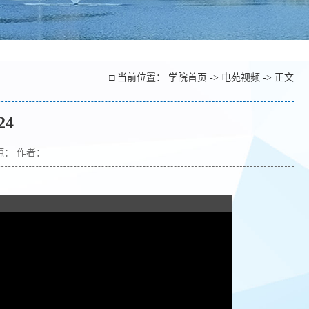
□ 当前位置：
学院首页
->
电苑视频
-> 正文
24
来源： 作者：