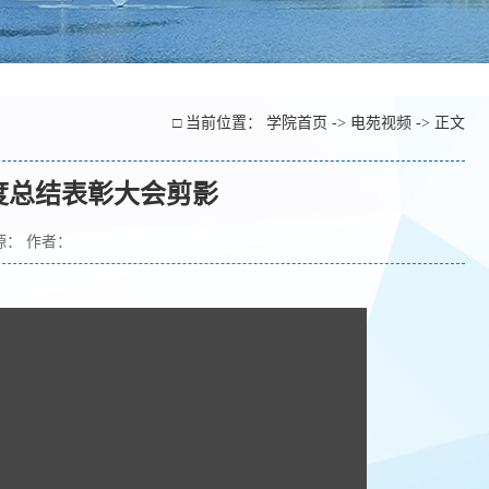
□ 当前位置：
学院首页
->
电苑视频
-> 正文
年度总结表彰大会剪影
来源： 作者：