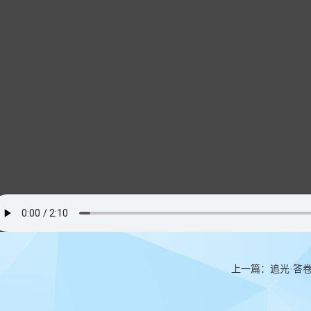
上一篇：
追光·答