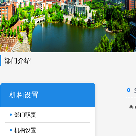
部门介绍
机构设置
长
业
共1
的
部门职责
公文
的...
机构设置