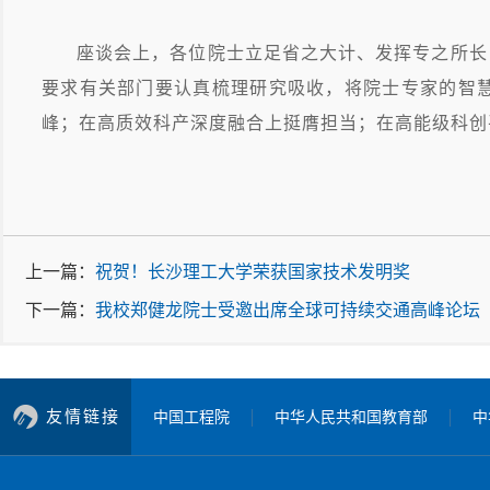
座谈会上，各位院士立足省之大计、发挥专之所长
要求有关部门要认真梳理研究吸收，将院士专家的智
峰；在高质效科产深度融合上挺膺担当；在高能级科创
上一篇：
祝贺！长沙理工大学荣获国家技术发明奖
下一篇：
我校郑健龙院士受邀出席全球可持续交通高峰论坛（2
友情链接
中国工程院
中华人民共和国教育部
中