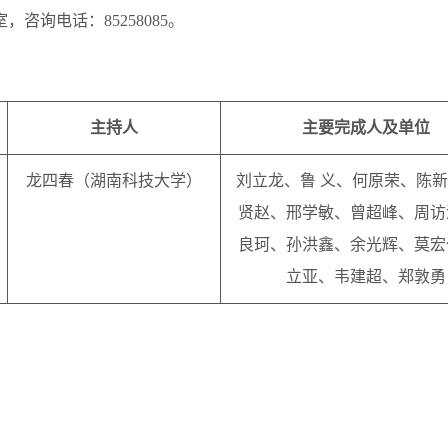
，咨询电话：85258085。
主持人
主要完成人及单位
龙四春
（
湖南科技大学
）
刘立龙
、
鲁
义
、
何原荣
、
陈新
贤赵
、
邢学敏
、
曾超峰
、
周访
良珂
、
孙洪鑫
、
余光辉
、
莫宏
立亚
、
韦建超
、
郑敦勇