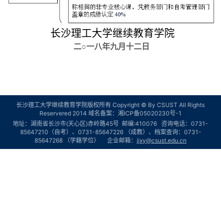
长沙理工大学继续教育学院
二○一八年九月十二日
长沙理工大学继续教育学院版权所有 Copyright © By CSUST All Rights
Reservered 2014 域名备案：
湘ICP备05020230号-1
地址：湖南省长沙市(天心区)赤岭路45号 邮编:410076 咨询电话：0731-
85647210（自考）、0731-85647226 （成教）、档案查询：0731-
85647268 （学籍学位） 企业邮箱：
jjxy@csust.edu.cn