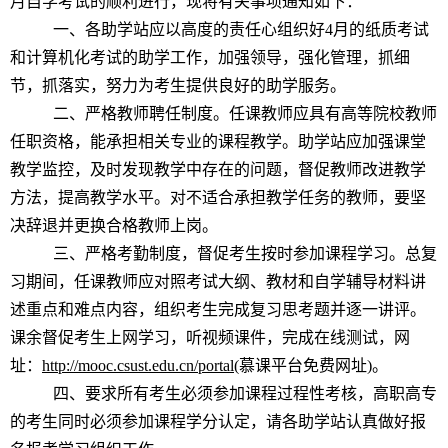
月自学考试的顺利进行，现将有关事项通知如下：
一、各助学站应以高度的责任心组织好4月的纸质考试
和计算机化考试的助学工作，加强领导，强化管理，抓细
节，抓落实，努力为考生提供良好的助学服务。
二、严格教师聘任制度。任课教师应具有高等院校教师
任职资格，能承担相关专业的课程教学。助学站应加强课堂
教学监控，及时发现教学中存在的问题，督促教师改进教学
方法，提高教学水平。对不适合承担教学任务的教师，要坚
决辞退并更换合格教师上岗。
三、严格考勤制度，督促考生按时参加课程学习。总复
习期间，任课教师应对照考试大纲、教材和自学辅导材料讲
述重点和难点内容，组织考生完成复习思考题并逐一讲评。
课余督促考生上网学习，听视频课件，完成在线测试，网
址：
http://mooc.csust.edu.cn/portal
(慕课平台免费网址)。
四、要求所有考生必须参加课程过程性考核，高职高专
的考生同时必须参加课程学分认定，请各助学站认真做好报