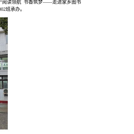
“阅读领航 书香筑梦——走进家乡图书
302班承办
。