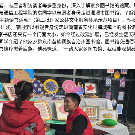
者、志愿者和访谈者等多重身份，深入了解家乡图书馆的馆藏、
与通信工程学院的袁同学
以志愿者身份走进
湘潭市图书馆
，
了解
童主题读书活动”（第三批国家公共文化服务体系示范项目）、“湘
益匪浅。康同学以参观者身份走进湖南省安化县梅城镇上的图书
这家书店还只有一个门面大小，如今经过改建扩展，已经发生翻天
同学
介绍了
他家乡
黔东南苗族侗族自治州图书馆
，
图书馆交通便
书籍疗愈着疲惫。他感慨道：
“一踏入家乡图书馆，我就能深刻