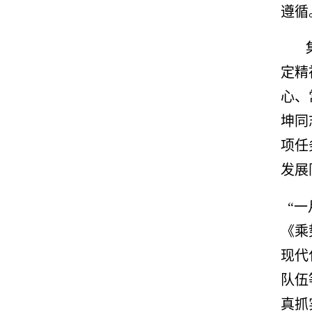
遵循
定精
心、
坤同
项任
发展
“一
《乘
现代
队伍
真抓