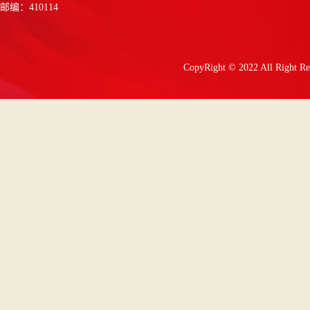
邮编：410114
CopyRight © 2022 All 