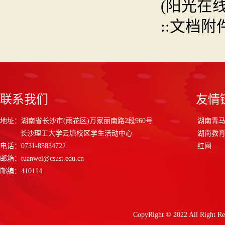
(阳光在
::文档附件
联系我们
友情
地址：湖南省长沙市(雨花区)万家丽南路2段960号
湖南青
长沙理工大学云塘校区学生活动中心
湖南教
电话：0731-85834722
红网
邮箱：tuanwei@csust.edu.cn
邮编：410114
CopyRight © 2022 All 