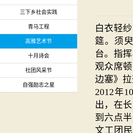
三下乡社会实践
白衣轻纱
青马工程
筵。须
高雅艺术节
台。指挥
十月诗会
观众席顿
社团风采节
边塞》拉
自强励志之星
2012
出，在长
到六点半
文工团民