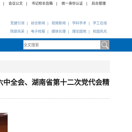
|
会议公文
|
书记校长信箱
|
统一身份认证
|
后台管理
党建引领
|
综合新闻
|
视频新闻
|
学科学术
|
学工在线
院部风采
|
电子校报
|
媒体长理
|
理论园地
|
校园风光
届六中全会、湖南省第十二次党代会精