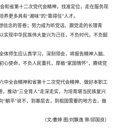
全会和省第十二次党代会精神，找准定位，走在服务现
养更多具有“湘味”的“靠得住”人才。
理想信念的答卷；努力成为听党话、跟党走的长理青
以实现中华民族伟大复兴为己任，不负时代，不负韶
全体师生应认真学习，深刻领会，将报告精神入脑、
初心使命，不负人民重托，厚植“家国情怀”，赓续党
六中全会精神和省第十二次党代会精神、做好本职工
用，推动“三全育人”走深走实，为培育堪当民族复兴
向“躺平”说不，到基层去，到祖国需要的地方去，做
（文/曹婷 图/刘飘逸 审/邱国良）