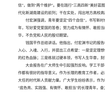
信”，做到“两个维护”。要在践行“三高四新”美好
代化新湖南建设的前列；干在实处，闯出地方高校高
付宏渊强调，青年要坚定“四个自信”，书写新
年，写好爱党爱国的答卷；努力成为有情怀、敢担当
华，不负党和人民的殷切期望。
钱国平作总结讲话。他指出，付宏渊书记的报告
入心、入魂、入行，并提出三点希望：一是坚定理想
的红色血脉；三是练就过硬本领，书写人生华章，刻
大会报告在广大师生中引起强烈反响。学工干部
作都有很好的指导意义。作为长理的教育工作者，必须
大任的时代新人贡献力量。广大学生纷纷表示，作为
“底色亮、实践强、有情怀、敢担当”的长理青年，奋