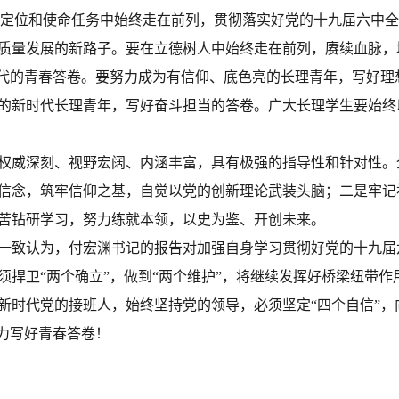
蓝图定位和使命任务中始终走在前列，贯彻落实好党的十九届六中
质量发展的新路子。要在立德树人中始终走在前列，赓续血脉，培
时代的青春答卷。要努力成为有信仰、底色亮的长理青年，写好
的新时代长理青年，写好奋斗担当的答卷。广大长理学生要始终
权威深刻、视野宏阔、内涵丰富，具有极强的指导性和针对性。
信念，筑牢信仰之基，自觉以党的创新理论武装头脑；二是牢记
苦钻研学习，努力练就本领，以史为鉴、开创未来。
一致认为，付宏渊书记的报告对加强自身学习贯彻好党的十九届
捍卫“两个确立”，做到“两个维护”，将继续发挥好桥梁纽带作
新时代党的接班人，始终坚持党的领导，必须坚定“四个自信”，
力写好青春答卷！