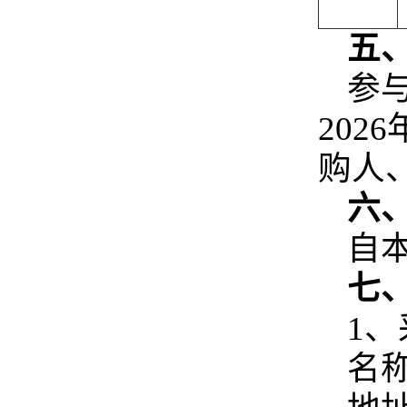
五
参
202
购人
六
自
七
1
名