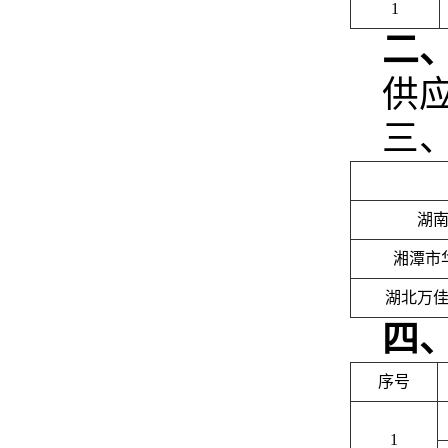
1
二
供
三
湖
湘潭市
湖北万
四
序号
1