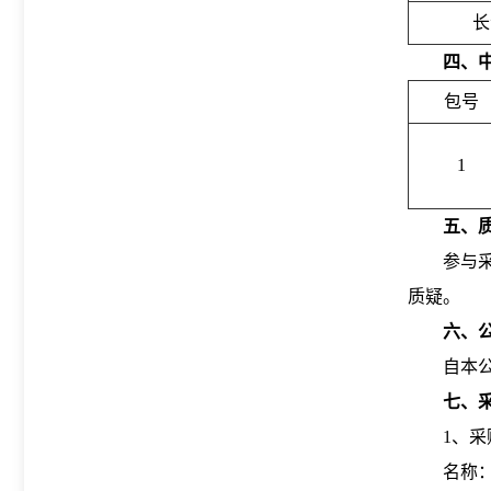
长
四、
包号
1
五、
参与采
质疑。
六、
自本
七、
1、采
名称