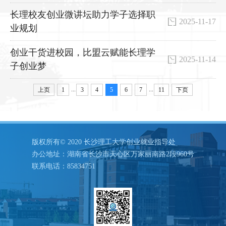
长理校友创业微讲坛助力学子选择职
2025-11-17
业规划
创业干货进校园，比盟云赋能长理学
2025-11-14
子创业梦
...
...
上页
1
3
4
5
6
7
11
下页
版权所有© 2020 长沙理工大学创业就业指导处
办公地址：湖南省长沙市天心区万家丽南路2段960号
联系电话：85834751