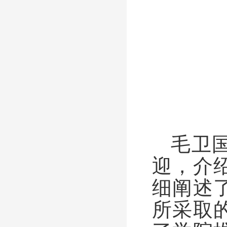
毛卫
迎，介
细阐述
所采取