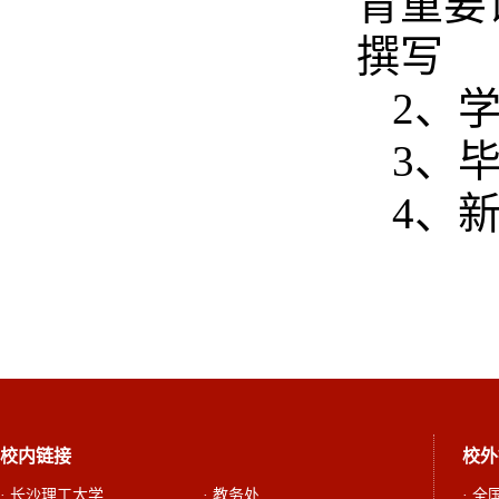
育重要
撰写
2
、
3
、
4
、
校内链接
校外
· 长沙理工大学
· 教务处
· 