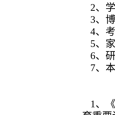
2
、
3
、
4
、
5
、
6
、
7
、
1
、