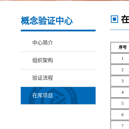
▣
在
概念验证中心
中心简介
序号
1
组织架构
2
验证流程
3
4
在库项目
5
6
7