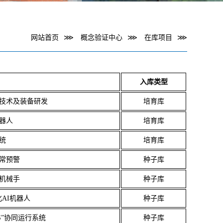
网站首页
⋙
概念验证中心
⋙
在库项目
⋙
入库类型
技术及装备研发
培育库
器人
培育库
统
培育库
常预警
种子库
机械手
种子库
化AI机器人
种子库
S”协同运行系统
种子库