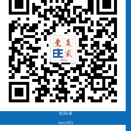
党员E家
dqxydjEj