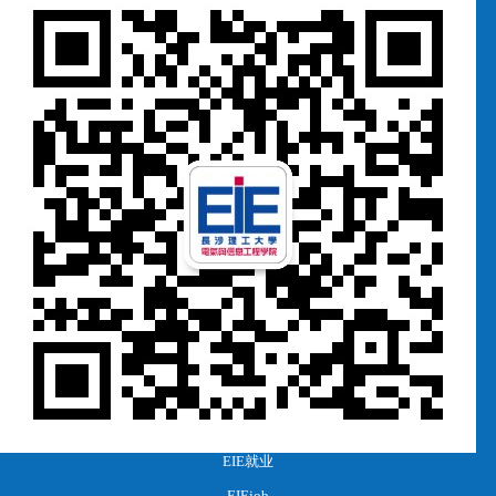
EIE就业
EIEjob