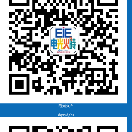
电光火石
dqxydghs