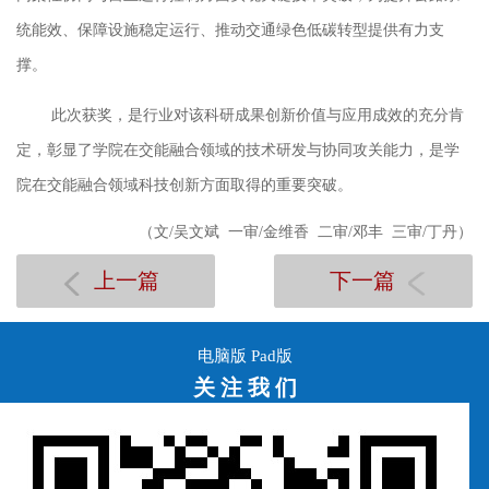
统能效、保障设施稳定运行、推动交通绿色低碳转型提供有力支
撑。
此次获奖，是行业对该科研成果创新价值与应用成效的充分肯
定，彰显了学院在交能融合领域的技术研发与协同攻关能力，是学
院
在
交能融合领域
科技创新方面取得的重要突破。
（
文
/吴文斌 一审/金维香 二审/邓丰 三审/丁丹）
上一篇
下一篇
电脑版
Pad版
关 注 我 们