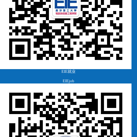
EIE就业
EIEjob