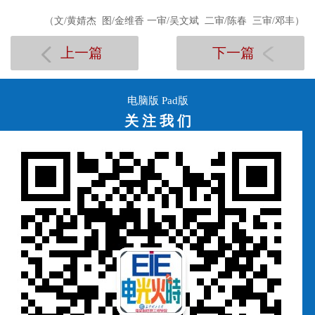
（文
/黄婧杰
图
/金维香
一审
/
吴文斌
二审
/
陈春
三审
/
邓丰
）
上一篇
下一篇
电脑版
Pad版
关 注 我 们