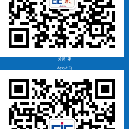
党员E家
dqxydjEj